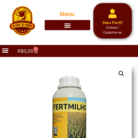
Menu:
Meu Perfil
Acesse /
Cadastre-se
0
R$
0,00